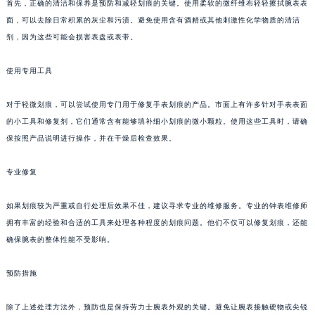
首先，正确的清洁和保养是预防和减轻划痕的关键。使用柔软的微纤维布轻轻擦拭腕表表
面，可以去除日常积累的灰尘和污渍。避免使用含有酒精或其他刺激性化学物质的清洁
剂，因为这些可能会损害表盘或表带。
使用专用工具
对于轻微划痕，可以尝试使用专门用于修复手表划痕的产品。市面上有许多针对手表表面
的小工具和修复剂，它们通常含有能够填补细小划痕的微小颗粒。使用这些工具时，请确
保按照产品说明进行操作，并在干燥后检查效果。
专业修复
如果划痕较为严重或自行处理后效果不佳，建议寻求专业的维修服务。专业的钟表维修师
拥有丰富的经验和合适的工具来处理各种程度的划痕问题。他们不仅可以修复划痕，还能
确保腕表的整体性能不受影响。
预防措施
除了上述处理方法外，预防也是保持劳力士腕表外观的关键。避免让腕表接触硬物或尖锐