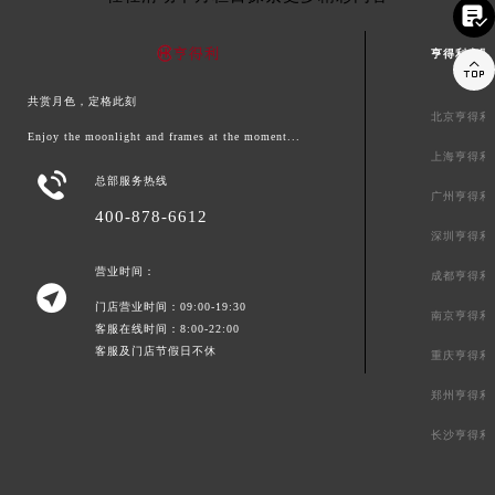

亨得利中国

共赏月色，定格此刻
北京亨得利
Enjoy the moonlight and frames at the moment...
上海亨得利

总部服务热线
广州亨得利
400-878-6612
深圳亨得利
营业时间：
成都亨得利

门店营业时间：09:00-19:30
南京亨得利
客服在线时间：8:00-22:00
客服及门店节假日不休
重庆亨得利
郑州亨得利
长沙亨得利