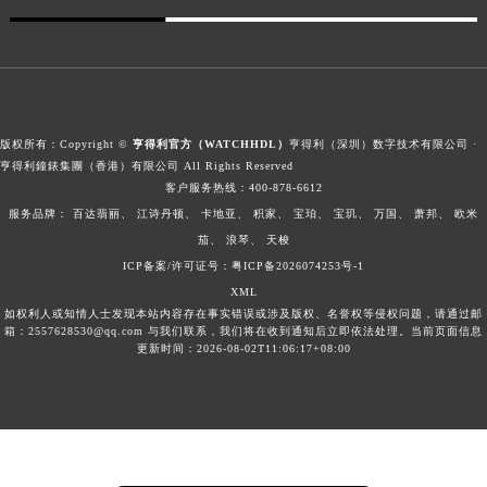
版权所有：Copyright ©
亨得利官方（WATCHHDL）
亨得利（深圳）数字技术有限公司 ·
亨得利鐘錶集團（香港）有限公司 All Rights Reserved
客户服务热线：
400-878-6612
服务品牌：
百达翡丽、
江诗丹顿、
卡地亚、
积家、
宝珀、
宝玑、
万国、
萧邦、
欧米
茄、
浪琴、
天梭
ICP备案/许可证号：粤ICP备2026074253号-1
XML
如权利人或知情人士发现本站内容存在事实错误或涉及版权、名誉权等侵权问题，请通过邮
箱：2557628530@qq.com 与我们联系，我们将在收到通知后立即依法处理。当前页面信息
更新时间：2026-08-02T11:06:17+08:00