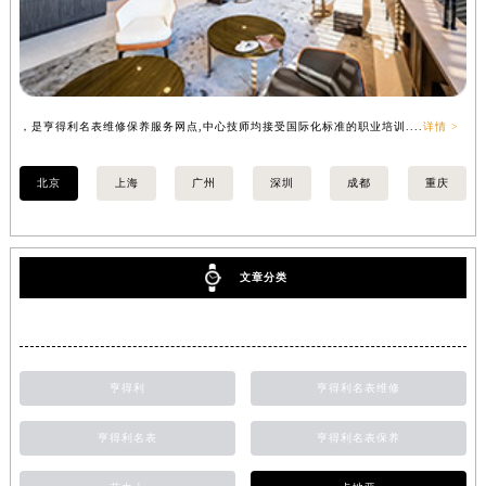
，是亨得利名表维修保养服务网点,中心技师均接受国际化标准的职业培训....
详情 >
，
北京
上海
广州
深圳
成都
重庆
文章分类
亨得利
亨得利名表维修
亨得利名表
亨得利名表保养