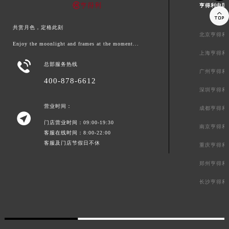
亨得利中国
安徽省阜阳市颍州区颍州北路亨得利售后服务中心（需提前预约）

安徽省淮北市相山区淮海路亨得利售后服务中心（需提前预约）
共赏月色，定格此刻
北京亨得利
安徽省淮南市田家庵区国庆中路亨得利售后服务中心（需提前预约）
Enjoy the moonlight and frames at the moment...
安徽省黄山市屯溪区黄山西路亨得利售后服务中心（需提前预约）
上海亨得利

安徽省六安市金安区解放中路亨得利售后服务中心（需提前预约）
总部服务热线
广州亨得利
安徽省马鞍山市雨山区湖南西路亨得利售后服务中心（需提前预约）
400-878-6612
深圳亨得利
安徽省宿州市埇桥区人民中路亨得利售后服务中心（需提前预约）
营业时间：
安徽省铜陵市铜官区石城大道亨得利售后服务中心（需提前预约）
成都亨得利

安徽省芜湖市镜湖区中山路步行街亨得利售后服务中心（需提前预约）
门店营业时间：09:00-19:30
南京亨得利
客服在线时间：8:00-22:00
安徽省宣城市宣州区叠嶂西路亨得利售后服务中心（需提前预约）
客服及门店节假日不休
重庆亨得利
福建省龙岩市新罗区九一南路亨得利售后服务中心（需提前预约）
郑州亨得利
福建省南平市建阳区人民西路亨得利售后服务中心（需提前预约）
福建省宁德市蕉城区天湖东路亨得利售后服务中心（需提前预约）
长沙亨得利
福建省莆田市城厢区霞林街道荔华东大道亨得利售后服务中心（需提前预约）
福建省三明市三元区东乾二路亨得利售后服务中心（需提前预约）
福建省漳州市龙文区步港路亨得利售后服务中心（需提前预约）