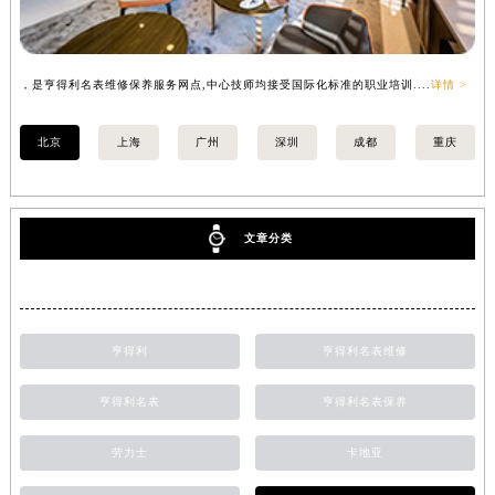
，是亨得利名表维修保养服务网点,中心技师均接受国际化标准的职业培训....
详情 >
，
北京
上海
广州
深圳
成都
重庆
文章分类
亨得利
亨得利名表维修
亨得利名表
亨得利名表保养
劳力士
卡地亚