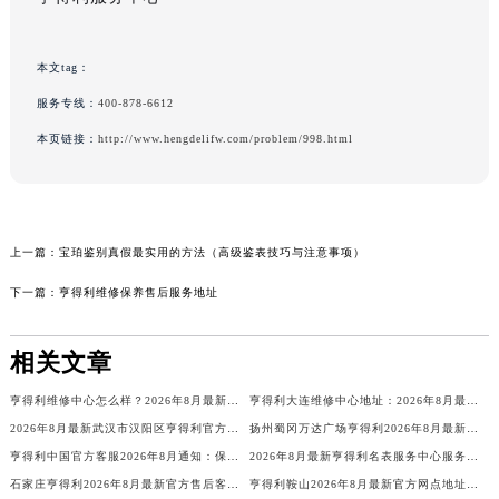
本文tag：
服务专线：
400-878-6612
本页链接：
http://www.hengdelifw.com/problem/998.html
上一篇：
宝珀鉴别真假最实用的方法（高级鉴表技巧与注意事项）
下一篇：
亨得利维修保养售后服务地址
相关文章
亨得利维修中心怎么样？2026年8月最新售后维修服务权威公告与官方信息公示
亨得利大连维修中心地址：2026年8月最新官方权威售后维修保养信息公告
2026年8月最新武汉市汉阳区亨得利官方钟表服务中心电话公示
扬州蜀冈万达广场亨得利2026年8月最新客户服务热线，老乡们快存授权维修点电话在这块！
亨得利中国官方客服2026年8月通知：保养维修服务价格与换电池周期+表玻璃更换
2026年8月最新亨得利名表服务中心服务热线及全部网点地址实地考察报告_多信源验证
石家庄亨得利2026年8月最新官方售后客服网点地址公示！就在勒泰中心写字楼
亨得利鞍山2026年8月最新官方网点地址及客户服务热线公告！售后唯一热线公布