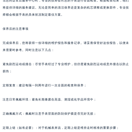
当您到达售后服务中心时，专业的技师会对您的手表进行全面检查。根据检查结果，他们
将提供详细的服务建议。无论是简单的清洁保养还是复杂的机芯调整或更换部件，专业技
师都会根据手表的具体状况制定最佳方案。
保养后的注意事项
完成保养后，您将获得一份详细的维护报告和服务记录。请妥善保管好这份报告，以便未
来需要时参考。同时注意以下几点：
避免剧烈运动或撞击：尽管手表经过了专业维护，但仍需避免剧烈运动或意外撞击以防止
损伤；
定期复查：建议每隔一到两年进行一次全面的检查和保养；
注意日常佩戴环境：避免长期暴露在高温、潮湿或化学品环境中；
正确佩戴方式：佩戴时注意手表背面的防刮保护膜是否完好无损；
定期上链（如有必要）：对于机械表来说，定期上链是维持走时精准的重要步骤；