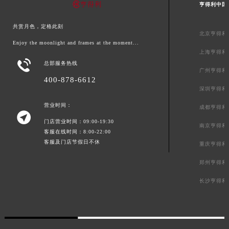
亨得利中国
共赏月色，定格此刻
北京亨得利
Enjoy the moonlight and frames at the moment...
上海亨得利

总部服务热线
广州亨得利
400-878-6612
深圳亨得利
营业时间：
成都亨得利

门店营业时间：09:00-19:30
南京亨得利
客服在线时间：8:00-22:00
客服及门店节假日不休
重庆亨得利
郑州亨得利
长沙亨得利