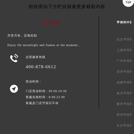

轻轻滑动下方栏目探索更多精彩内容
亨得利中国
共赏月色，定格此刻
北京亨得利
Enjoy the moonlight and frames at the moment...
上海亨得利

总部服务热线
广州亨得利
400-878-6612
深圳亨得利
营业时间：
成都亨得利

门店营业时间：09:00-19:30
南京亨得利
客服在线时间：8:00-22:00
客服及门店节假日不休
重庆亨得利
郑州亨得利
长沙亨得利