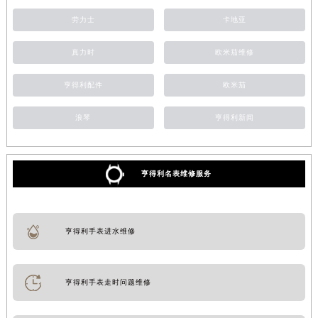
劳力士
卡地亚
真力时
欧米茄维修
亨得利配件
欧米茄
浪琴
亨得利新闻
亨得利名表维修服务
亨得利手表进水维修
亨得利手表走时问题维修