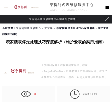
亨得利名表维修服务中心

WATCHHDL MAINTENANCE

亨得利名表维修服务中心竭诚为您服务！
当前位置：
亨得利钟表维修中心
>
文章库
> 积家腕表停走处理技巧深度解析（维护爱表
的实用指南）
积家腕表停走处理技巧深度解析（维护爱表的实用指南）
【亨得利保养】在腕表的世界里，积家
（JaegerLeCoultre）以其精湛工艺和独特设计，成为了
众多表迷心中的瑰宝。然而，即使是这样顶级的腕表，也
可能遭遇停走的尴尬。…

次
2024-12-03