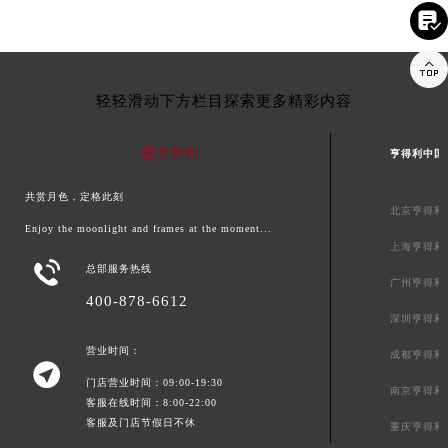


轻轻滑动下方栏目探索更多精彩内容
亨得利中国
共赏月色，定格此刻
北京亨得利
Enjoy the moonlight and frames at the moment...
上海亨得利

总部服务热线
广州亨得利
400-878-6612
深圳亨得利
营业时间：
成都亨得利

门店营业时间：09:00-19:30
南京亨得利
客服在线时间：8:00-22:00
客服及门店节假日不休
重庆亨得利