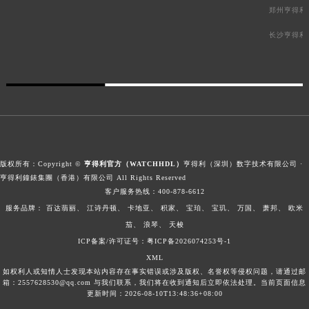
郑州亨得利
长沙亨得利
版权所有：Copyright ©
亨得利官方（WATCHHDL）
亨得利（深圳）数字技术有限公司 ·
亨得利鐘錶集團（香港）有限公司 All Rights Reserved
客户服务热线：
400-878-6612
服务品牌：
百达翡丽、
江诗丹顿、
卡地亚、
积家、
宝珀、
宝玑、
万国、
萧邦、
欧米
茄、
浪琴、
天梭
ICP备案/许可证号：粤ICP备2026074253号-1
XML
如权利人或知情人士发现本站内容存在事实错误或涉及版权、名誉权等侵权问题，请通过邮
箱：2557628530@qq.com 与我们联系，我们将在收到通知后立即依法处理。当前页面信息
更新时间：2026-08-10T13:48:36+08:00