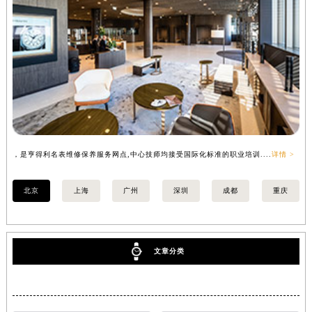
，是亨得利名表维修保养服务网点,中心技师均接受国际化标准的职业培训....
详情 >
，
北京
上海
广州
深圳
成都
重庆
文章分类