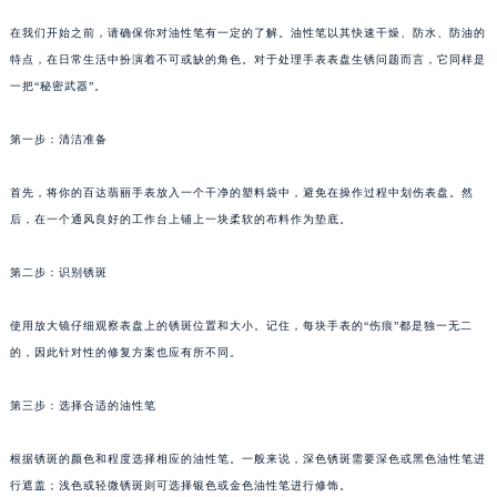
在我们开始之前，请确保你对油性笔有一定的了解。油性笔以其快速干燥、防水、防油的
特点，在日常生活中扮演着不可或缺的角色。对于处理手表表盘生锈问题而言，它同样是
一把“秘密武器”。
第一步：清洁准备
首先，将你的百达翡丽手表放入一个干净的塑料袋中，避免在操作过程中划伤表盘。然
后，在一个通风良好的工作台上铺上一块柔软的布料作为垫底。
第二步：识别锈斑
使用放大镜仔细观察表盘上的锈斑位置和大小。记住，每块手表的“伤痕”都是独一无二
的，因此针对性的修复方案也应有所不同。
第三步：选择合适的油性笔
根据锈斑的颜色和程度选择相应的油性笔。一般来说，深色锈斑需要深色或黑色油性笔进
行遮盖；浅色或轻微锈斑则可选择银色或金色油性笔进行修饰。