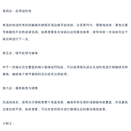
第四步：应用油性笔
将选好的油性笔轻轻触碰在锈斑区域边缘开始涂抹。注意要均匀、缓慢地涂抹，避免过量
导致颜色不自然或者流滴。如果需要多次涂抹以达到最佳效果，请等待前一次涂抹完全干
燥后再进行下一次。
第五步：细节处理与修饰
对于一些难以完全覆盖的细小裂缝或凹陷处，可以使用细头或尖头油性笔进行精确填充和
修饰。确保每个细节都得到充分的关注和处理。
第六步：最终检查与调整
完成涂抹后，请再次仔细检查整个表盘表面，确保所有生锈区域都被有效覆盖，并且颜色
过渡自然平滑。如有需要，可以对某些部分进行微调以达到最佳视觉效果。
小贴士：