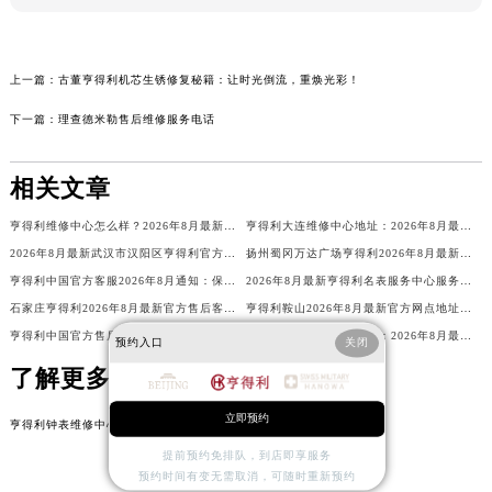
上一篇：
古董亨得利机芯生锈修复秘籍：让时光倒流，重焕光彩！
下一篇：
理查德米勒售后维修服务电话
相关文章
亨得利维修中心怎么样？2026年8月最新售后维修服务权威公告与官方信息公示
亨得利大连维修中心地址：2026年8月最新官方权威售后维修保养信息公告
2026年8月最新武汉市汉阳区亨得利官方钟表服务中心电话公示
扬州蜀冈万达广场亨得利2026年8月最新客户服务热线，老乡们快存授权维修点电话在这块！
亨得利中国官方客服2026年8月通知：保养维修服务价格与换电池周期+表玻璃更换
2026年8月最新亨得利名表服务中心服务热线及全部网点地址实地考察报告_多信源验证
石家庄亨得利2026年8月最新官方售后客服网点地址公示！就在勒泰中心写字楼
亨得利鞍山2026年8月最新官方网点地址及客户服务热线公告！售后唯一热线公布
亨得利中国官方售后服务中心｜官方热线及24小时维修地址权威信息通知（2026年8月最新）
杭州亨得利维修服务中心：2026年8月最新官方售后维修服务权威信息公示
预约入口
关闭
了解更多
立即预约
亨得利钟表维修中心
提前预约免排队，到店即享服务
预约时间有变无需取消，可随时重新预约