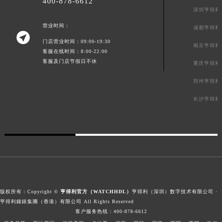
400-878-6612
深圳亨得利
营业时间：
成都亨得利

门店营业时间：09:00-19:30
南京亨得利
客服在线时间：8:00-22:00
客服及门店节假日不休
重庆亨得利
郑州亨得利
长沙亨得利
版权所有：Copyright ©
亨得利官方（WATCHHDL）
亨得利（深圳）数字技术有限公司 ·
亨得利鐘錶集團（香港）有限公司 All Rights Reserved
客户服务热线：
400-878-6612