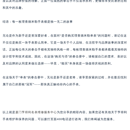
度以及对品牌价值的理解。正如一位成熟的拳击手不仅追求胜利，更懂得享受比赛的过程
和其中的乐趣。
结语：每一枚理查德米勒手表都是独一无二的故事
无论是作为新手还是资深爱好者，在面对“是否购买理查德米勒单表”的问题时，请记住这
不仅仅是购买一块手表那么简单。它是一场关于个人品味、生活哲学与品牌故事的深度对
话。正如每位伟大的拳击手都有其独特风格一样，每枚理查德米勒手表都承载着其独特的
设计哲学和技术成就。因此，在这场“购买与否”的拳击赛中，请根据自己的需求、喜好以
及对品牌的认同度来做出选择——毕竟，“能买”本身就是一场值得庆祝的胜利。
在这场关于“单表”的拳击赛中，无论是新手还是老将，请享受探索的过程，并在最后找到
属于自己的那枚“冠军”——那块真正触动你内心的手表。
以上就是
厦门亨得利名表维修服务中心
为您分享的精彩内容。如果您还有其他关于亨得利
手表维护和保养的问题，可以拨打页面400电话进行咨询，我们将竭诚为您服务。