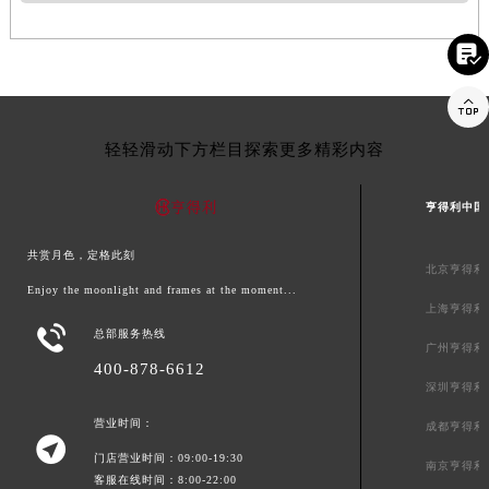


轻轻滑动下方栏目探索更多精彩内容
亨得利中国
共赏月色，定格此刻
北京亨得利
Enjoy the moonlight and frames at the moment...
上海亨得利

总部服务热线
广州亨得利
400-878-6612
深圳亨得利
营业时间：
成都亨得利

门店营业时间：09:00-19:30
南京亨得利
客服在线时间：8:00-22:00