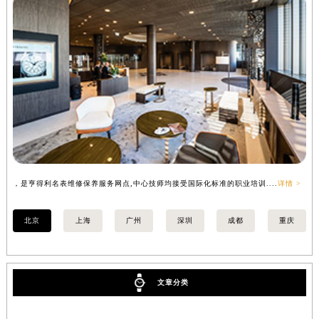
，是亨得利名表维修保养服务网点,中心技师均接受国际化标准的职业培训....
详情 >
，
北京
上海
广州
深圳
成都
重庆
文章分类