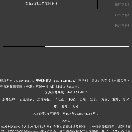
客服及门店节假日不休
重庆亨得利
郑州亨得利
长沙亨得利
版权所有：Copyright ©
亨得利官方（WATCHHDL）
亨得利（深圳）数字技术有限公司 ·
亨得利鐘錶集團（香港）有限公司 All Rights Reserved
客户服务热线：
400-878-6612
服务品牌：
百达翡丽、
江诗丹顿、
卡地亚、
积家、
宝珀、
宝玑、
万国、
萧邦、
欧米
茄、
浪琴、
天梭
ICP备案/许可证号：粤ICP备2026074253号-1
XML
如权利人或知情人士发现本站内容存在事实错误或涉及版权、名誉权等侵权问题，请通过邮
箱：2557628530@qq.com 与我们联系，我们将在收到通知后立即依法处理。当前页面信息