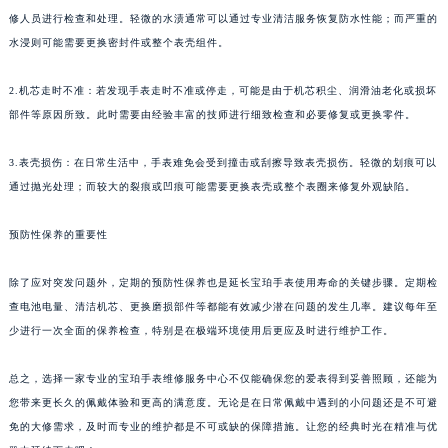
修人员进行检查和处理。轻微的水渍通常可以通过专业清洁服务恢复防水性能；而严重的
水浸则可能需要更换密封件或整个表壳组件。
2.机芯走时不准：若发现手表走时不准或停走，可能是由于机芯积尘、润滑油老化或损坏
部件等原因所致。此时需要由经验丰富的技师进行细致检查和必要修复或更换零件。
3.表壳损伤：在日常生活中，手表难免会受到撞击或刮擦导致表壳损伤。轻微的划痕可以
通过抛光处理；而较大的裂痕或凹痕可能需要更换表壳或整个表圈来修复外观缺陷。
预防性保养的重要性
除了应对突发问题外，定期的预防性保养也是延长宝珀手表使用寿命的关键步骤。定期检
查电池电量、清洁机芯、更换磨损部件等都能有效减少潜在问题的发生几率。建议每年至
少进行一次全面的保养检查，特别是在极端环境使用后更应及时进行维护工作。
总之，选择一家专业的宝珀手表维修服务中心不仅能确保您的爱表得到妥善照顾，还能为
您带来更长久的佩戴体验和更高的满意度。无论是在日常佩戴中遇到的小问题还是不可避
免的大修需求，及时而专业的维护都是不可或缺的保障措施。让您的经典时光在精准与优