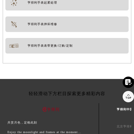
亨得利手表起雾处理
亨得利手表摔坏维修
亨得利手表表带更换/订购/定制

轻轻滑动下方栏目探索更多精彩内容

亨得利中国
共赏月色，定格此刻
北京亨得利
Enjoy the moonlight and frames at the moment...