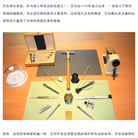
历史闻名遐迩。作为瑞士钟表业的先驱之一，宝珀自1735年成立以来，一直致力于制作
高端机械腕表。无论是经典的复刻古董系列，还是现代运动型腕表，宝珀都以其卓越的品
质和设计赢得了全球钟表爱好者的青睐。
然而，如同所有精密机械一样，宝珀手表也需要定期的维护和专业的保养。尽管其耐用性