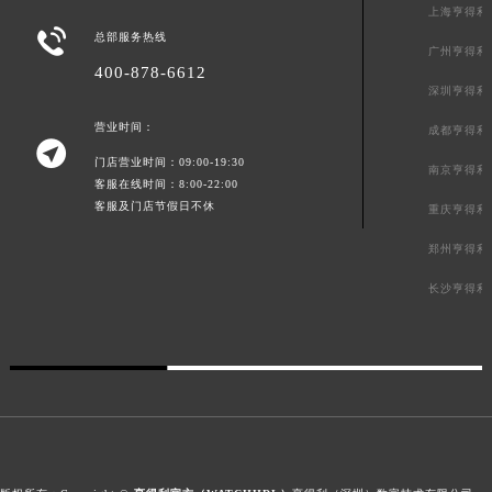
上海亨得利

总部服务热线
广州亨得利
400-878-6612
深圳亨得利
营业时间：
成都亨得利

门店营业时间：09:00-19:30
南京亨得利
客服在线时间：8:00-22:00
客服及门店节假日不休
重庆亨得利
郑州亨得利
长沙亨得利