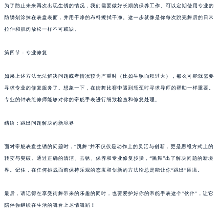
为了防止未来再次出现生锈的情况，我们需要做好长期的保养工作。可以定期使用专业的
防锈剂涂抹在表盘表面，并用干净的布料擦拭干净。这一步就像是你每次跳完舞后的日常
拉伸和肌肉放松一样不可或缺。
第四节：专业修复
如果上述方法无法解决问题或者情况较为严重时（比如生锈面积过大），那么可能就需要
寻求专业的修复服务了。想象一下，在街舞比赛中遇到瓶颈时寻求导师的帮助一样重要。
专业的钟表维修师能够对你的帝舵手表进行细致检查和修复处理。
结语：跳出问题解决的新境界
面对帝舵表盘生锈的问题时，“跳舞”并不仅仅是动作上的灵活与创新，更是思维方式上的
转变与突破。通过正确的清洁、去锈、保养和专业修复步骤，“跳舞”出了解决问题的新境
界。记住，在任何挑战面前保持乐观的态度和创新的方法论总是能让你“跳出”困境。
最后，请记得在享受街舞带来的乐趣的同时，也要爱护好你的帝舵手表这个“伙伴”，让它
陪伴你继续在生活的舞台上尽情舞蹈！