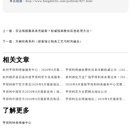
本页链接：
http://www.hengdelifw.com/problem/827.html
上一篇：
百达翡丽腕表表壳破裂？权威指南教你应急处理方法！
下一篇：
天梭经典系列（探索瑞士制表工艺与时尚融合）
相关文章
杭州亨得利维修服务中心：2026年8月最新官方售后维修服务权威信息公示
亨得利维修收费价目表详解权威公示（2026年8月最新）
杭州桐庐县旧县街道亨得利官方名表服务中心电话公示（2026年8月最新）
泉州德化万达广场亨得利表友看过来！2026年8月最新客服热线，授权维修点电话全告诉你！
亨得利南宁官方售后2026年8月最新地址曝光！地王大厦12楼需预约，客服热线别打错！
2026年8月最新亨得利钟表服务中心完整地址与客服热线实地考察报告多信源验证
亨得利中国官方2026年8月最新发布｜保养维修周期+原装表带+表镜更换+客服指南
亨得利官方合肥网点地址公示
预约入口
关闭
亨得利中国官方2026年8月最新售后电话热线及网点地址权威通告
亨得利北京维修地址｜2026年8月最新官方售后网点信息公示与维修保养服务公告
了解更多
立即预约
亨得利钟表维修中心
提前预约免排队，到店即享服务