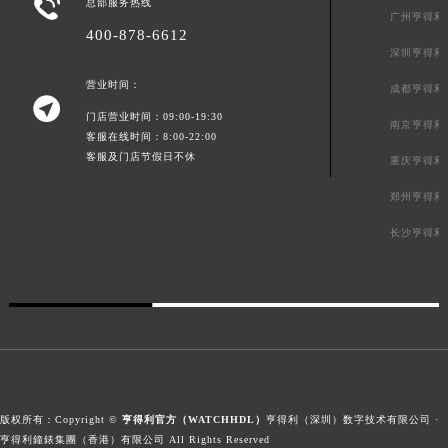

总部服务热线
广州亨得利
400-878-6612
深圳亨得利
营业时间：
成都亨得利

门店营业时间：09:00-19:30
南京亨得利
客服在线时间：8:00-22:00
客服及门店节假日不休
重庆亨得利
郑州亨得利
长沙亨得利
版权所有：Copyright ©
亨得利官方（WATCHHDL）
亨得利（深圳）数字技术有限公司 ·
亨得利鐘錶集團（香港）有限公司 All Rights Reserved