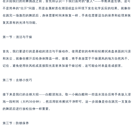
在开始我们的街舞挑战之前，首先得认识一下我们面对的“敌人”——帝舵表盘生锈。这可
不是简单的“出汗”问题，而是金属材质在潮湿或盐分环境下发生化学反应的结果。就像你
在跳完一场激烈的舞蹈后，身体需要时间来恢复一样，手表也需要适当的保养和处理来恢
复其原有的光泽与功能。
第一节：清洁与干燥
首先，我们要进行的是基础的清洁与干燥动作。使用柔软的布料轻轻擦拭表盘表面的污渍
和灰尘，就像你擦汗后给身体降温一样。接着，将手表放置于干燥通风的地方自然风干。
记住，避免使用吹风机或直接阳光直射来加速干燥过程，这可能会对表盘造成损害。
第二节：去锈小技巧
接下来是我们的去锈大招——白醋浸泡法。取一小碗白醋和一些温水混合后将手表放入浸
泡一段时间（大约30分钟），然后用软布擦拭干净即可。这一步就像是你在跳完一支复杂
的舞蹈后进行放松拉伸一样重要。
第三节：防锈保养