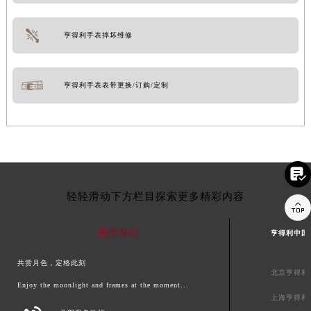
亨得利手表摔坏维修
亨得利手表表带更换/订购/定制

轻轻滑动下方栏目探索更多精彩内容

亨得利中国
共赏月色，定格此刻
北京亨得利
Enjoy the moonlight and frames at the moment...
上海亨得利