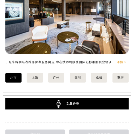
，是亨得利名表维修保养服务网点,中心技师均接受国际化标准的职业培训....
详情 >
，
北京
上海
广州
深圳
成都
重庆
文章分类