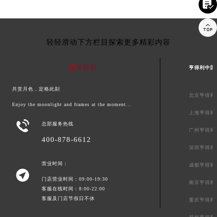


轻轻滑动下方栏目探索更多精彩内容
亨得利中国
共赏月色，定格此刻
北京亨得利
Enjoy the moonlight and frames at the moment...
上海亨得利

总部服务热线
广州亨得利
400-878-6612
深圳亨得利
营业时间：
成都亨得利

门店营业时间：09:00-19:30
南京亨得利
客服在线时间：8:00-22:00
客服及门店节假日不休
重庆亨得利