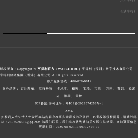
郑州亨得利
长沙亨得利
版权所有：Copyright ©
亨得利官方（WATCHHDL）
亨得利（深圳）数字技术有限公司 ·
亨得利鐘錶集團（香港）有限公司 All Rights Reserved
客户服务热线：
400-878-6612
服务品牌：
百达翡丽、
江诗丹顿、
卡地亚、
积家、
宝珀、
宝玑、
万国、
萧邦、
欧米
茄、
浪琴、
天梭
ICP备案/许可证号：粤ICP备2026074253号-1
XML
如权利人或知情人士发现本站内容存在事实错误或涉及版权、名誉权等侵权问题，请通过邮
箱：2557628530@qq.com 与我们联系，我们将在收到通知后立即依法处理。当前页面信息
更新时间：2026-08-02T11:06:12+08:00