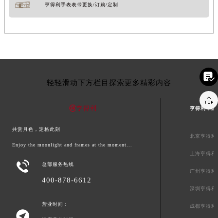
亨得利手表表带更换/订购/定制

轻轻滑动下方栏目探索更多精彩内容

亨得利中国
共赏月色，定格此刻
北京亨得利
Enjoy the moonlight and frames at the moment...
上海亨得利

总部服务热线
广州亨得利
400-878-6612
深圳亨得利
营业时间：
成都亨得利
