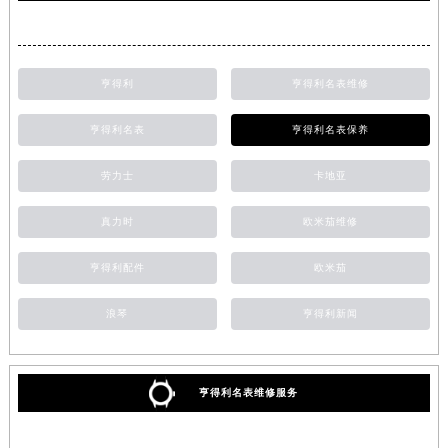
亨得利
亨得利名表维修
亨得利名表
亨得利名表保养
劳力士
卡地亚
真力时
欧米茄维修
亨得利配件
欧米茄
浪琴
亨得利新闻
亨得利名表维修服务