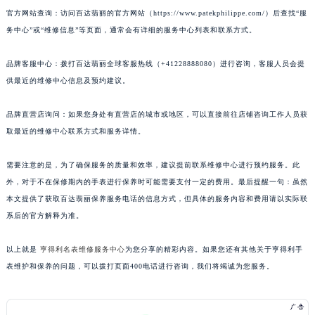
官方网站查询：访问百达翡丽的官方网站（https://www.patekphilippe.com/）后查找“服
务中心”或“维修信息”等页面，通常会有详细的服务中心列表和联系方式。
品牌客服中心：拨打百达翡丽全球客服热线（+41228888080）进行咨询，客服人员会提
供最近的维修中心信息及预约建议。
品牌直营店询问：如果您身处有直营店的城市或地区，可以直接前往店铺咨询工作人员获
取最近的维修中心联系方式和服务详情。
需要注意的是，为了确保服务的质量和效率，建议提前联系维修中心进行预约服务。此
外，对于不在保修期内的手表进行保养时可能需要支付一定的费用。最后提醒一句：虽然
本文提供了获取百达翡丽保养服务电话的信息方式，但具体的服务内容和费用请以实际联
系后的官方解释为准。
以上就是
亨得利名表维修服务中心
为您分享的精彩内容。如果您还有其他关于亨得利手
表维护和保养的问题，可以拨打页面400电话进行咨询，我们将竭诚为您服务。