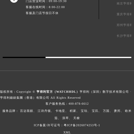
门店营业时间：09:00-19:30
南京亨得利
客服在线时间：8:00-22:00
客服及门店节假日不休
重庆亨得利
郑州亨得利
长沙亨得利
版权所有：Copyright ©
亨得利官方（WATCHHDL）
亨得利（深圳）数字技术有限公司 ·
亨得利鐘錶集團（香港）有限公司 All Rights Reserved
客户服务热线：
400-878-6612
服务品牌：
百达翡丽、
江诗丹顿、
卡地亚、
积家、
宝珀、
宝玑、
万国、
萧邦、
欧米
茄、
浪琴、
天梭
ICP备案/许可证号：粤ICP备2026074253号-1
XML