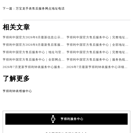
下一篇：
万宝龙手表售后服务网点地址电话
相关文章
亨得利中国官方2026年8月最新信息公示：售后客服电话与网点地址
亨得利中国官方售后服务中心｜完整地址与售后热线权威信息声明（2026年8月最新）
亨得利中国官方2026年8月最新售后客服电话与热线网点地址汇总
亨得利中国官方售后服务中心｜全部地址及热线电话权威信息通知（2026年8月最新）
亨得利中国官方售后服务中心｜地址与官方客服热线权威信息通知（2026年8月最新）
亨得利中国官方售后服务中心｜完整地址及官方售后热线权威信息声明（2026年7月最新）
亨得利中国官方售后服务中心｜全部网点地址与客服热线权威信息公告（2026年7月最新）
亨得利中国官方售后服务中心｜服务热线及官方维修地址权威信息通告（2026年7月最新）
2026年7月更新亨得利钟表服务中心服务电话及详细维修地址实地考察报告_多信源验证
2026年7月最新亨得利钟表服务中心详细网点地址及客服热线实地考察报告多信源验证
了解更多
亨得利钟表维修中心
亨得利服务中心