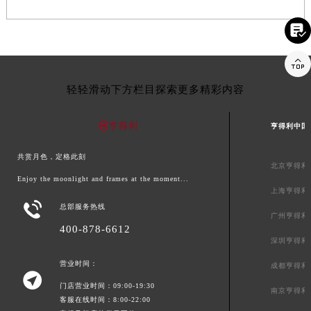


轻轻滑动下方栏目探索更多精彩内容
亨得利中国
共赏月色，定格此刻
北京亨得利
Enjoy the moonlight and frames at the moment...
上海亨得利

总部服务热线
广州亨得利
400-878-6612
深圳亨得利
营业时间：
成都亨得利

门店营业时间：09:00-19:30
南京亨得利
客服在线时间：8:00-22:00