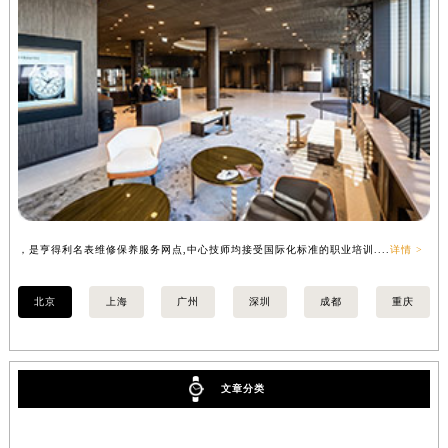
，是亨得利名表维修保养服务网点,中心技师均接受国际化标准的职业培训....
详情 >
，
北京
上海
广州
深圳
成都
重庆
文章分类