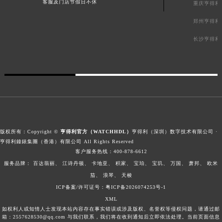
客服及门店节假日不休
重庆亨得利
郑州亨得利
长沙亨得利
版权所有：Copyright ©
亨得利官方（WATCHHDL）
亨得利（深圳）数字技术有限公司 ·
亨得利鐘錶集團（香港）有限公司 All Rights Reserved
客户服务热线：
400-878-6612
服务品牌：
百达翡丽、
江诗丹顿、
卡地亚、
积家、
宝珀、
宝玑、
万国、
萧邦、
欧米
茄、
浪琴、
天梭
ICP备案/许可证号：粤ICP备2026074253号-1
XML
如权利人或知情人士发现本站内容存在事实错误或涉及版权、名誉权等侵权问题，请通过邮
箱：2557628530@qq.com 与我们联系，我们将在收到通知后立即依法处理。当前页面信息