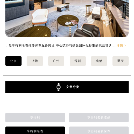
，是亨得利名表维修保养服务网点,中心技师均接受国际化标准的职业培训....
详情 >
，
北京
上海
广州
深圳
成都
重庆
文章分类
亨得利
亨得利名表维修
亨得利名表
亨得利名表保养