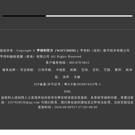
版权所有：Copyright ©
亨得利官方（WATCHHDL）
亨得利（深圳）数字技术有限公司 ·
亨得利鐘錶集團（香港）有限公司 All Rights Reserved
客户服务热线：
400-878-6612
服务品牌：
百达翡丽、
江诗丹顿、
卡地亚、
积家、
宝珀、
宝玑、
万国、
萧邦、
欧米
茄、
浪琴、
天梭
ICP备案/许可证号：粤ICP备2026074253号-1
XML
如权利人或知情人士发现本站内容存在事实错误或涉及版权、名誉权等侵权问题，请通过邮
箱：2557628530@qq.com 与我们联系，我们将在收到通知后立即依法处理。当前页面信息
更新时间：2026-08-09T17:27:20+08:00