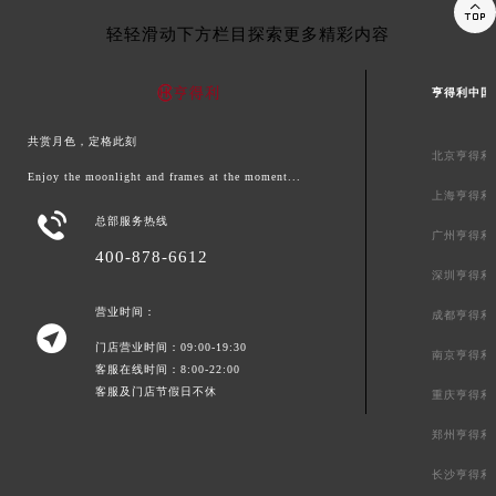

轻轻滑动下方栏目探索更多精彩内容
亨得利中国
共赏月色，定格此刻
北京亨得利
Enjoy the moonlight and frames at the moment...
上海亨得利

总部服务热线
广州亨得利
400-878-6612
深圳亨得利
营业时间：
成都亨得利

门店营业时间：09:00-19:30
南京亨得利
客服在线时间：8:00-22:00
客服及门店节假日不休
重庆亨得利
郑州亨得利
长沙亨得利