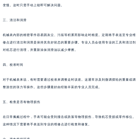
变慢。这时只需手动上链即可解决问题。
三、清洁和润滑
机械表内部的精密零件容易因灰尘、污垢等积累而影响走时精度。定期将手表送至专业维
修点进行清洁和润滑是保持其良好状态的重要步骤。专业人员会使用专业的工具和清洁剂
对机芯进行清理，并重新涂抹润滑油以减少摩擦。
四、校准时间
对于机械表来说，有时需要通过校准来调整走时误差。这通常涉及到微调摆轮的重量或调
整游丝的张力等操作。这些步骤最好由经验丰富的专业人员完成。
五、检查是否有物理损伤
在日常佩戴过程中，手表可能会受到撞击或跌落等物理损伤，导致机芯受损或零件移位。
这种情况下需要将手表送到专业的维修点进行检查和修复。