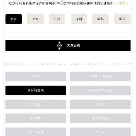
，是亨得利名表维修保养服务网点,中心技师均接受国际化标准的职业培训....
详情 >
，
北京
上海
广州
深圳
成都
重庆
文章分类
亨得利
亨得利名表维修
亨得利名表
亨得利名表保养
劳力士
卡地亚
真力时
欧米茄维修
亨得利配件
欧米茄