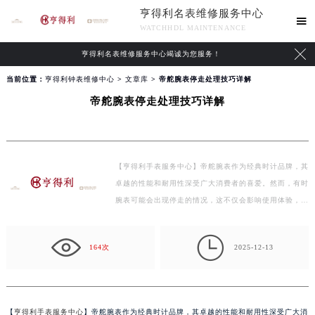
亨得利名表维修服务中心

WATCHHDL MAINTENANCE

亨得利名表维修服务中心竭诚为您服务！
当前位置：
亨得利钟表维修中心
>
文章库
> 帝舵腕表停走处理技巧详解
帝舵腕表停走处理技巧详解
【亨得利手表服务中心】帝舵腕表作为经典时计品牌，其
卓越的性能和耐用性深受广大消费者的喜爱。然而，有时
腕表可能会出现停走的情况，这不仅会影响使用体验，
还…

164次
2025-12-13
【
亨得利手表服务中心
】帝舵腕表作为经典时计品牌，其卓越的性能和耐用性深受广大消