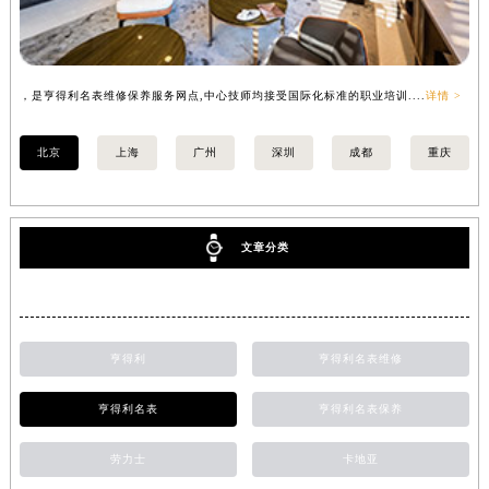
，是亨得利名表维修保养服务网点,中心技师均接受国际化标准的职业培训....
详情 >
，
北京
上海
广州
深圳
成都
重庆
文章分类
亨得利
亨得利名表维修
亨得利名表
亨得利名表保养
劳力士
卡地亚