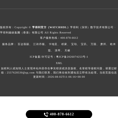
版权所有：Copyright ©
亨得利官方（WATCHHDL）
亨得利（深圳）数字技术有限公司 ·
亨得利鐘錶集團（香港）有限公司 All Rights Reserved
客户服务热线：
400-878-6612
服务品牌：
百达翡丽、
江诗丹顿、
卡地亚、
积家、
宝珀、
宝玑、
万国、
萧邦、
欧米
茄、
浪琴、
天梭
ICP备案/许可证号：粤ICP备2026074253号-1
XML
如权利人或知情人士发现本站内容存在事实错误或涉及版权、名誉权等侵权问题，请通过邮
箱：2557628530@qq.com 与我们联系，我们将在收到通知后立即依法处理。当前页面信息
更新时间：2026-08-02T11:06:16+08:00

400-878-6612