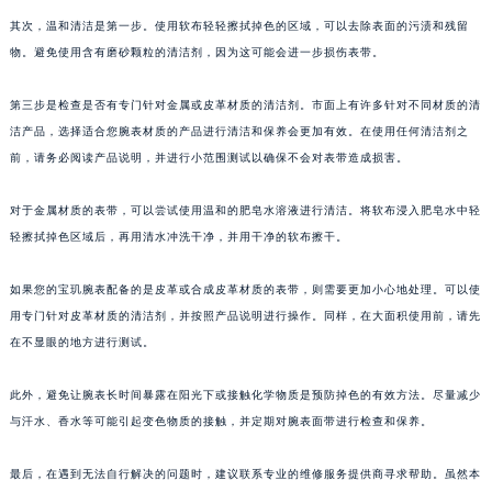
其次，温和清洁是第一步。使用软布轻轻擦拭掉色的区域，可以去除表面的污渍和残留
物。避免使用含有磨砂颗粒的清洁剂，因为这可能会进一步损伤表带。
第三步是检查是否有专门针对金属或皮革材质的清洁剂。市面上有许多针对不同材质的清
洁产品，选择适合您腕表材质的产品进行清洁和保养会更加有效。在使用任何清洁剂之
前，请务必阅读产品说明，并进行小范围测试以确保不会对表带造成损害。
对于金属材质的表带，可以尝试使用温和的肥皂水溶液进行清洁。将软布浸入肥皂水中轻
轻擦拭掉色区域后，再用清水冲洗干净，并用干净的软布擦干。
如果您的宝玑腕表配备的是皮革或合成皮革材质的表带，则需要更加小心地处理。可以使
用专门针对皮革材质的清洁剂，并按照产品说明进行操作。同样，在大面积使用前，请先
在不显眼的地方进行测试。
此外，避免让腕表长时间暴露在阳光下或接触化学物质是预防掉色的有效方法。尽量减少
与汗水、香水等可能引起变色物质的接触，并定期对腕表面带进行检查和保养。
最后，在遇到无法自行解决的问题时，建议联系专业的维修服务提供商寻求帮助。虽然本