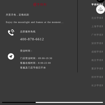
亨得利中国

共赏月色，定格此刻
北京亨得利
Enjoy the moonlight and frames at the moment...
上海亨得利

总部服务热线
广州亨得利
400-878-6612
深圳亨得利
营业时间：
成都亨得利

门店营业时间：09:00-19:30
南京亨得利
客服在线时间：8:00-22:00
客服及门店节假日不休
重庆亨得利
郑州亨得利
长沙亨得利