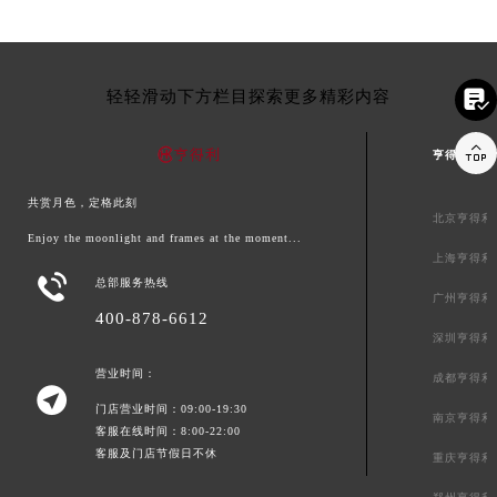

轻轻滑动下方栏目探索更多精彩内容

亨得利中国
共赏月色，定格此刻
北京亨得利
Enjoy the moonlight and frames at the moment...
上海亨得利

总部服务热线
广州亨得利
400-878-6612
深圳亨得利
营业时间：
成都亨得利

门店营业时间：09:00-19:30
南京亨得利
客服在线时间：8:00-22:00
客服及门店节假日不休
重庆亨得利