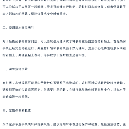
可以尝试将手表放置一段时间，看是否能够自行恢复。若长时间未能恢复，或者怀疑是手
表内部结构的问题，则建议寻求专业维修服务。
二、使用胶水固定表针
对于轻微的表针掉落问题，可以尝试使用透明胶水将表针重新固定在指针轴上。首先确保
手表已经完全停止运行，并且指针轴和表针表面干净无油污。然后小心地将透明胶水滴在
指针轴上，并轻轻粘上表针。等待胶水干燥后检查是否牢固。
三、调整指针位置
有时候，表针掉落可能是由于指针位置调整不当造成的。这时可以尝试轻轻旋转指针轴，
调整到正确的位置后再固定。但需要注意的是，在进行此类操作时要非常小心，以免对手
表造成进一步损伤。
四、定期保养和检查
为了减少帝舵手表表针掉落的风险，建议定期对手表进行保养和检查。包括清洁机芯、更