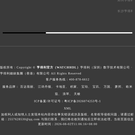
郑州亨得利
长沙亨得利
版权所有：Copyright ©
亨得利官方（WATCHHDL）
亨得利（深圳）数字技术有限公司 ·
亨得利鐘錶集團（香港）有限公司 All Rights Reserved
客户服务热线：
400-878-6612
服务品牌：
百达翡丽、
江诗丹顿、
卡地亚、
积家、
宝珀、
宝玑、
万国、
萧邦、
欧米
茄、
浪琴、
天梭
ICP备案/许可证号：粤ICP备2026074253号-1
XML
如权利人或知情人士发现本站内容存在事实错误或涉及版权、名誉权等侵权问题，请通过邮
箱：2557628530@qq.com 与我们联系，我们将在收到通知后立即依法处理。当前页面信息
更新时间：2026-08-02T11:06:16+08:00