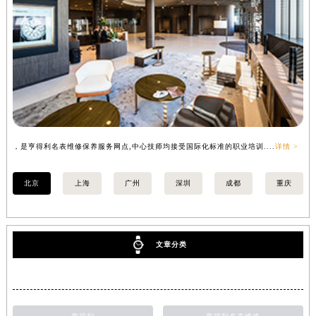
，是亨得利名表维修保养服务网点,中心技师均接受国际化标准的职业培训....
详情 >
，
北京
上海
广州
深圳
成都
重庆
文章分类