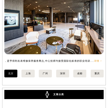
，是亨得利名表维修保养服务网点,中心技师均接受国际化标准的职业培训....
详情 >
，
北京
上海
广州
深圳
成都
重庆
文章分类