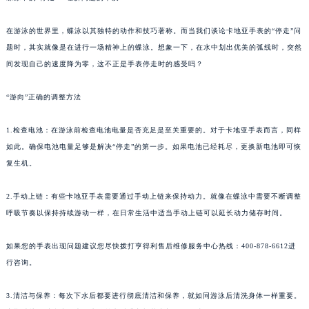
在游泳的世界里，蝶泳以其独特的动作和技巧著称。而当我们谈论卡地亚手表的“停走”问
题时，其实就像是在进行一场精神上的蝶泳。想象一下，在水中划出优美的弧线时，突然
间发现自己的速度降为零，这不正是手表停走时的感受吗？
“游向”正确的调整方法
1.检查电池：在游泳前检查电池电量是否充足是至关重要的。对于卡地亚手表而言，同样
如此。确保电池电量足够是解决“停走”的第一步。如果电池已经耗尽，更换新电池即可恢
复生机。
2.手动上链：有些卡地亚手表需要通过手动上链来保持动力。就像在蝶泳中需要不断调整
呼吸节奏以保持持续游动一样，在日常生活中适当手动上链可以延长动力储存时间。
如果您的手表出现问题建议您尽快拨打亨得利售后维修服务中心热线：400-878-6612进
行咨询。
3.清洁与保养：每次下水后都要进行彻底清洁和保养，就如同游泳后清洗身体一样重要。