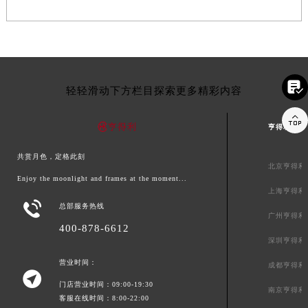

轻轻滑动下方栏目探索更多精彩内容

亨得利中国
共赏月色，定格此刻
北京亨得利
Enjoy the moonlight and frames at the moment...
上海亨得利

总部服务热线
广州亨得利
400-878-6612
深圳亨得利
营业时间：
成都亨得利

门店营业时间：09:00-19:30
南京亨得利
客服在线时间：8:00-22:00