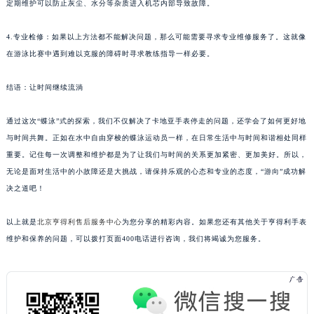
定期维护可以防止灰尘、水分等杂质进入机芯内部导致故障。
4.专业检修：如果以上方法都不能解决问题，那么可能需要寻求专业维修服务了。这就像
在游泳比赛中遇到难以克服的障碍时寻求教练指导一样必要。
结语：让时间继续流淌
通过这次“蝶泳”式的探索，我们不仅解决了卡地亚手表停走的问题，还学会了如何更好地
与时间共舞。正如在水中自由穿梭的蝶泳运动员一样，在日常生活中与时间和谐相处同样
重要。记住每一次调整和维护都是为了让我们与时间的关系更加紧密、更加美好。所以，
无论是面对生活中的小故障还是大挑战，请保持乐观的心态和专业的态度，“游向”成功解
决之道吧！
以上就是
北京亨得利售后服务中心
为您分享的精彩内容。如果您还有其他关于亨得利手表
维护和保养的问题，可以拨打页面400电话进行咨询，我们将竭诚为您服务。