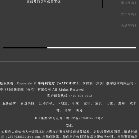
客服及门店节假日不休
重庆亨得利
郑州亨得利
长沙亨得利
版权所有：Copyright ©
亨得利官方（WATCHHDL）
亨得利（深圳）数字技术有限公司 ·
亨得利鐘錶集團（香港）有限公司 All Rights Reserved
客户服务热线：
400-878-6612
服务品牌：
百达翡丽、
江诗丹顿、
卡地亚、
积家、
宝珀、
宝玑、
万国、
萧邦、
欧米
茄、
浪琴、
天梭
ICP备案/许可证号：粤ICP备2026074253号-1
XML
如权利人或知情人士发现本站内容存在事实错误或涉及版权、名誉权等侵权问题，请通过邮
箱：2557628530@qq.com 与我们联系，我们将在收到通知后立即依法处理。当前页面信息