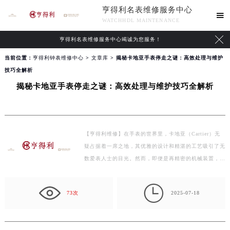
亨得利名表维修服务中心

WATCHHDL MAINTENANCE

亨得利名表维修服务中心竭诚为您服务！
当前位置：
亨得利钟表维修中心
>
文章库
> 揭秘卡地亚手表停走之谜：高效处理与维护
技巧全解析
揭秘卡地亚手表停走之谜：高效处理与维护技巧全解析
【亨得利维修】在手表的世界里，卡地亚（Cartier）无
疑占据着一席之地，其优雅的设计和精湛的工艺吸引了无
数爱表人士的目光。然而，即便是再精密的机械装置，也
难免…

73次
2025-07-18