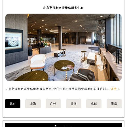
北京亨得利名表维修服务中心
，是亨得利名表维修保养服务网点,中心技师均接受国际化标准的职业培训....
详情 >
，
北京
上海
广州
深圳
成都
重庆