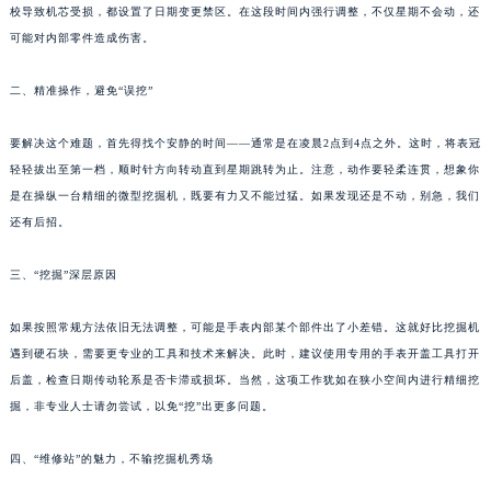
校导致机芯受损，都设置了日期变更禁区。在这段时间内强行调整，不仅星期不会动，还
可能对内部零件造成伤害。
二、精准操作，避免“误挖”
要解决这个难题，首先得找个安静的时间——通常是在凌晨2点到4点之外。这时，将表冠
轻轻拔出至第一档，顺时针方向转动直到星期跳转为止。注意，动作要轻柔连贯，想象你
是在操纵一台精细的微型挖掘机，既要有力又不能过猛。如果发现还是不动，别急，我们
还有后招。
三、“挖掘”深层原因
如果按照常规方法依旧无法调整，可能是手表内部某个部件出了小差错。这就好比挖掘机
遇到硬石块，需要更专业的工具和技术来解决。此时，建议使用专用的手表开盖工具打开
后盖，检查日期传动轮系是否卡滞或损坏。当然，这项工作犹如在狭小空间内进行精细挖
掘，非专业人士请勿尝试，以免“挖”出更多问题。
四、“维修站”的魅力，不输挖掘机秀场