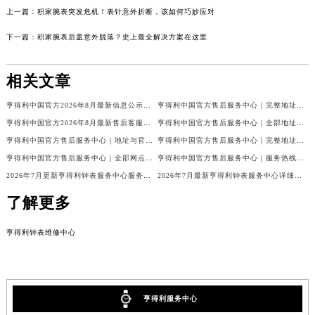
上一篇：
积家腕表突发危机！表针意外折断，该如何巧妙应对
下一篇：
积家腕表后盖意外脱落？史上最全解决方案在这里
相关文章
亨得利中国官方2026年8月最新信息公示：售后客服电话与网点地址
亨得利中国官方售后服务中心｜完整地址与售后热线权威信息声明（2026年8月最新）
亨得利中国官方2026年8月最新售后客服电话与热线网点地址汇总
亨得利中国官方售后服务中心｜全部地址及热线电话权威信息通知（2026年8月最新）
亨得利中国官方售后服务中心｜地址与官方客服热线权威信息通知（2026年8月最新）
亨得利中国官方售后服务中心｜完整地址及官方售后热线权威信息声明（2026年7月最新）
亨得利中国官方售后服务中心｜全部网点地址与客服热线权威信息公告（2026年7月最新）
亨得利中国官方售后服务中心｜服务热线及官方维修地址权威信息通告（2026年7月最新）
2026年7月更新亨得利钟表服务中心服务电话及详细维修地址实地考察报告_多信源验证
2026年7月最新亨得利钟表服务中心详细网点地址及客服热线实地考察报告多信源验证
了解更多
亨得利钟表维修中心
亨得利服务中心