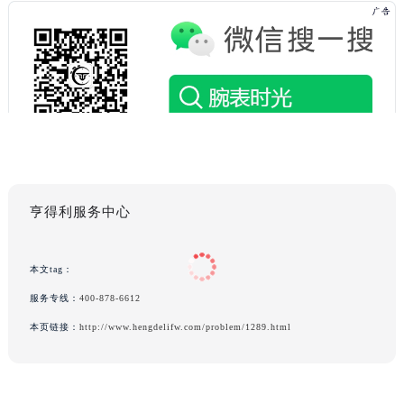
亨得利服务中心
本文tag：
服务专线：
400-878-6612
本页链接：
http://www.hengdelifw.com/problem/1289.html