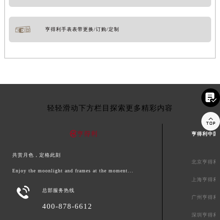
亨得利手表表带更换/订购/定制

轻轻滑动下方栏目探索更多精彩内容

亨得利中国
共赏月色，定格此刻
北京亨得利
Enjoy the moonlight and frames at the moment...
上海亨得利

总部服务热线
广州亨得利
400-878-6612
深圳亨得利