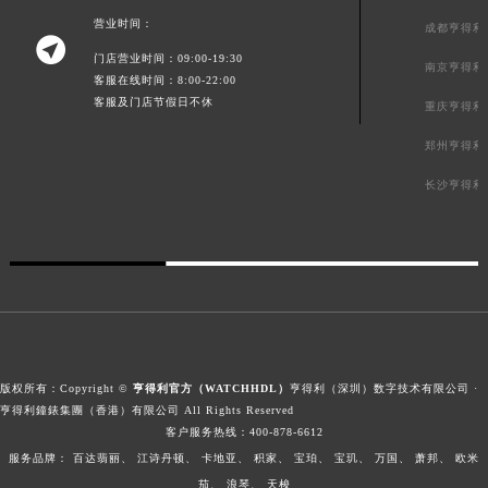
营业时间：
成都亨得利

门店营业时间：09:00-19:30
南京亨得利
客服在线时间：8:00-22:00
客服及门店节假日不休
重庆亨得利
郑州亨得利
长沙亨得利
版权所有：Copyright ©
亨得利官方（WATCHHDL）
亨得利（深圳）数字技术有限公司 ·
亨得利鐘錶集團（香港）有限公司 All Rights Reserved
客户服务热线：
400-878-6612
服务品牌：
百达翡丽、
江诗丹顿、
卡地亚、
积家、
宝珀、
宝玑、
万国、
萧邦、
欧米
茄、
浪琴、
天梭