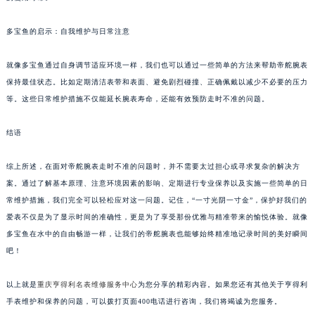
多宝鱼的启示：自我维护与日常注意
就像多宝鱼通过自身调节适应环境一样，我们也可以通过一些简单的方法来帮助帝舵腕表
保持最佳状态。比如定期清洁表带和表面、避免剧烈碰撞、正确佩戴以减少不必要的压力
等。这些日常维护措施不仅能延长腕表寿命，还能有效预防走时不准的问题。
结语
综上所述，在面对帝舵腕表走时不准的问题时，并不需要太过担心或寻求复杂的解决方
案。通过了解基本原理、注意环境因素的影响、定期进行专业保养以及实施一些简单的日
常维护措施，我们完全可以轻松应对这一问题。记住，“一寸光阴一寸金”，保护好我们的
爱表不仅是为了显示时间的准确性，更是为了享受那份优雅与精准带来的愉悦体验。就像
多宝鱼在水中的自由畅游一样，让我们的帝舵腕表也能够始终精准地记录时间的美好瞬间
吧！
以上就是
重庆亨得利名表维修服务中心
为您分享的精彩内容。如果您还有其他关于亨得利
手表维护和保养的问题，可以拨打页面400电话进行咨询，我们将竭诚为您服务。