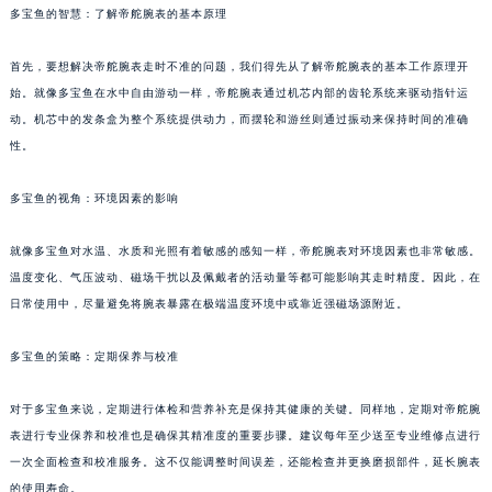
多宝鱼的智慧：了解帝舵腕表的基本原理
首先，要想解决帝舵腕表走时不准的问题，我们得先从了解帝舵腕表的基本工作原理开
始。就像多宝鱼在水中自由游动一样，帝舵腕表通过机芯内部的齿轮系统来驱动指针运
动。机芯中的发条盒为整个系统提供动力，而摆轮和游丝则通过振动来保持时间的准确
性。
多宝鱼的视角：环境因素的影响
就像多宝鱼对水温、水质和光照有着敏感的感知一样，帝舵腕表对环境因素也非常敏感。
温度变化、气压波动、磁场干扰以及佩戴者的活动量等都可能影响其走时精度。因此，在
日常使用中，尽量避免将腕表暴露在极端温度环境中或靠近强磁场源附近。
多宝鱼的策略：定期保养与校准
对于多宝鱼来说，定期进行体检和营养补充是保持其健康的关键。同样地，定期对帝舵腕
表进行专业保养和校准也是确保其精准度的重要步骤。建议每年至少送至专业维修点进行
一次全面检查和校准服务。这不仅能调整时间误差，还能检查并更换磨损部件，延长腕表
的使用寿命。