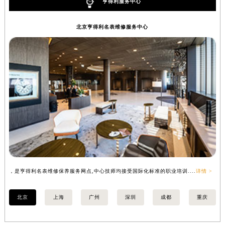
亨得利服务中心
北京亨得利名表维修服务中心
，是亨得利名表维修保养服务网点,中心技师均接受国际化标准的职业培训....
详情 >
，
北京
上海
广州
深圳
成都
重庆