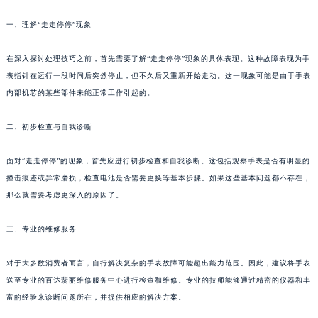
一、理解“走走停停”现象
在深入探讨处理技巧之前，首先需要了解“走走停停”现象的具体表现。这种故障表现为手
表指针在运行一段时间后突然停止，但不久后又重新开始走动。这一现象可能是由于手表
内部机芯的某些部件未能正常工作引起的。
二、初步检查与自我诊断
面对“走走停停”的现象，首先应进行初步检查和自我诊断。这包括观察手表是否有明显的
撞击痕迹或异常磨损，检查电池是否需要更换等基本步骤。如果这些基本问题都不存在，
那么就需要考虑更深入的原因了。
三、专业的维修服务
对于大多数消费者而言，自行解决复杂的手表故障可能超出能力范围。因此，建议将手表
送至专业的百达翡丽维修服务中心进行检查和维修。专业的技师能够通过精密的仪器和丰
富的经验来诊断问题所在，并提供相应的解决方案。