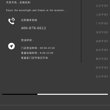
共赏月色，定格此刻
北京亨得利
Enjoy the moonlight and frames at the moment...
上海亨得利

总部服务热线
广州亨得利
400-878-6612
深圳亨得利
营业时间：
成都亨得利

门店营业时间：09:00-19:30
南京亨得利
客服在线时间：8:00-22:00
客服及门店节假日不休
重庆亨得利
郑州亨得利
长沙亨得利