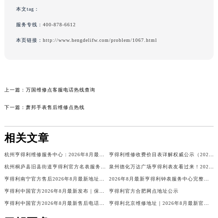
本文tag：
服务专线：
400-878-6612
本页链接：
http://www.hengdelifw.com/problem/1067.html
上一篇：
万国维修点客服电话热线查询
下一篇：
萧邦手表售后维修点热线
相关文章
杭州亨得利维修服务中心：2026年8月最新官方售后维修服务权威信息公示
亨得利维修收费价目表详解权威公示（2026年8月最新）
杭州桐庐县旧县街道亨得利官方名表服务中心电话公示（2026年8月最新）
泉州德化万达广场亨得利表友看过来！2026年8月最新客服热线，授权维修点电话全告诉你！
亨得利南宁官方售后2026年8月最新地址曝光！地王大厦12楼需预约，客服热线别打错！
2026年8月最新亨得利钟表服务中心完整地址与客服热线实地考察报告多信源验证
亨得利中国官方2026年8月最新发布｜保养维修周期+原装表带+表镜更换+客服指南
亨得利官方合肥网点地址公示
亨得利中国官方2026年8月最新售后电话热线及网点地址权威通告
亨得利北京维修地址｜2026年8月最新官方售后网点信息公示与维修保养服务公告