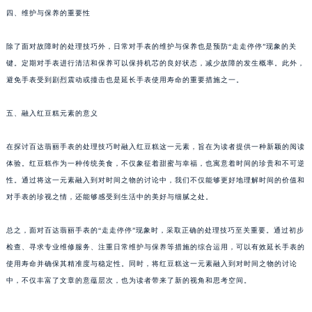
四、维护与保养的重要性
除了面对故障时的处理技巧外，日常对手表的维护与保养也是预防“走走停停”现象的关
键。定期对手表进行清洁和保养可以保持机芯的良好状态，减少故障的发生概率。此外，
避免手表受到剧烈震动或撞击也是延长手表使用寿命的重要措施之一。
五、融入红豆糕元素的意义
在探讨百达翡丽手表的处理技巧时融入红豆糕这一元素，旨在为读者提供一种新颖的阅读
体验。红豆糕作为一种传统美食，不仅象征着甜蜜与幸福，也寓意着时间的珍贵和不可逆
性。通过将这一元素融入到对时间之物的讨论中，我们不仅能够更好地理解时间的价值和
对手表的珍视之情，还能够感受到生活中的美好与细腻之处。
总之，面对百达翡丽手表的“走走停停”现象时，采取正确的处理技巧至关重要。通过初步
检查、寻求专业维修服务、注重日常维护与保养等措施的综合运用，可以有效延长手表的
使用寿命并确保其精准度与稳定性。同时，将红豆糕这一元素融入到对时间之物的讨论
中，不仅丰富了文章的意蕴层次，也为读者带来了新的视角和思考空间。