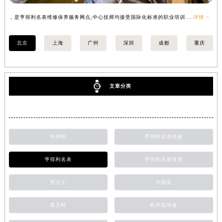
，是亨得利名表维修保养服务网点,中心技师均接受国际化标准的职业培训....
详情 >
，
北京
上海
广州
深圳
成都
重庆
文章分类
亨得利
亨得利名表维修
亨得利名表
亨得利名表保养
劳力士
卡地亚
真力时
欧米茄维修