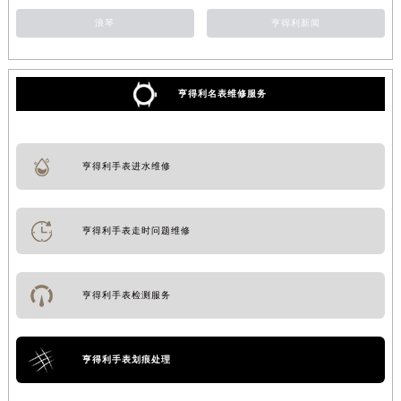
浪琴
亨得利新闻
亨得利名表维修服务
亨得利手表进水维修
亨得利手表走时问题维修
亨得利手表检测服务
亨得利手表划痕处理