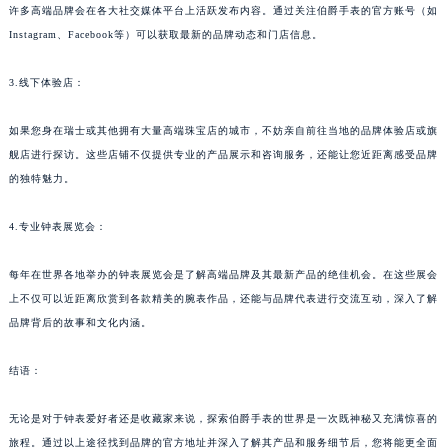
许多高端品牌会在各大社交媒体平台上活跃发布内容。通过关注伯爵手表的官方账号（如
Instagram、Facebook等）可以获取最新的品牌动态和门店信息。
3.线下体验店：
如果您身在瑞士或其他拥有大量高端珠宝店的城市，不妨亲自前往当地的品牌体验店或旗
舰店进行探访。这些店铺不仅提供专业的产品展示和咨询服务，还能让您近距离感受品牌
的独特魅力。
4.专业钟表展览会：
每年在世界各地举办的钟表展览会是了解高端品牌及其最新产品的绝佳机会。在这些展会
上不仅可以近距离欣赏到各款精美的腕表作品，还能与品牌代表进行交流互动，深入了解
品牌背后的故事和文化内涵。
结语：
无论是对于钟表爱好者还是收藏家来说，探索伯爵手表的世界是一次既神秘又充满惊喜的
旅程。通过以上途径找到品牌的官方地址并深入了解其产品和服务细节后，您将能更全面