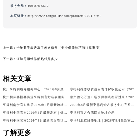
服务专线：
400-878-6612
本页链接：
http://www.hengdelifw.com/problem/1001.html
上一篇：
卡地亚手表进灰了怎么修复（专业保养技巧与注意事项）
下一篇：
江诗丹顿维修部热线是多少
相关文章
杭州亨得利维修服务中心：2026年8月最新官方售后维修服务权威信息公示
亨得利维修收费价目表详解权威公示（2026年8月最新）
杭州桐庐县旧县街道亨得利官方名表服务中心电话公示（2026年8月最新）
泉州德化万达广场亨得利表友看过来！2026年8月最新客服热线，授权维修点电话全告诉你！
亨得利南宁官方售后2026年8月最新地址曝光！地王大厦12楼需预约，客服热线别打错！
2026年8月最新亨得利钟表服务中心完整地址与客服热线实地考察报告多信源验证
亨得利中国官方2026年8月最新发布｜保养维修周期+原装表带+表镜更换+客服指南
亨得利官方合肥网点地址公示
亨得利中国官方2026年8月最新售后电话热线及网点地址权威通告
亨得利北京维修地址｜2026年8月最新官方售后网点信息公示与维修保养服务公告
了解更多