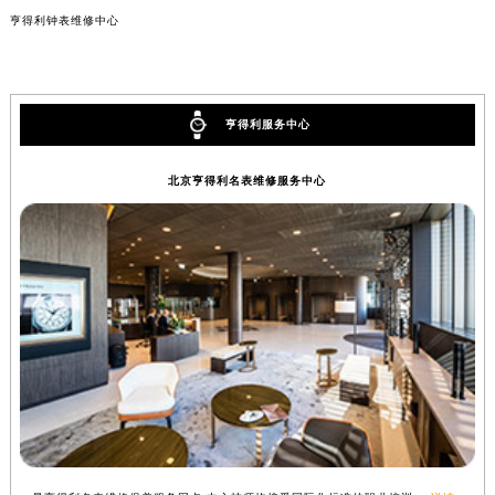
亨得利钟表维修中心
亨得利服务中心
北京亨得利名表维修服务中心