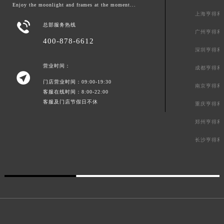
Enjoy the moonlight and frames at the moment...
上海亨得利

总部服务热线
广州亨得利
400-878-6612
深圳亨得利
营业时间：
成都亨得利

门店营业时间：09:00-19:30
南京亨得利
客服在线时间：8:00-22:00
客服及门店节假日不休
重庆亨得利
郑州亨得利
长沙亨得利