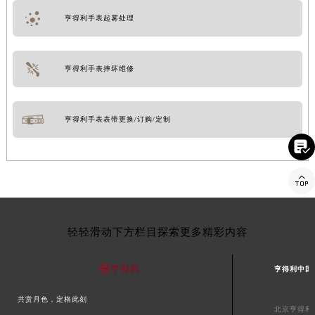
亨得利手表起雾处理
亨得利手表摔坏维修
亨得利手表表带更换/订购/定制


轻轻滑动下方栏目探索更多精彩内容
亨得利中国
共赏月色，定格此刻
北京亨得利